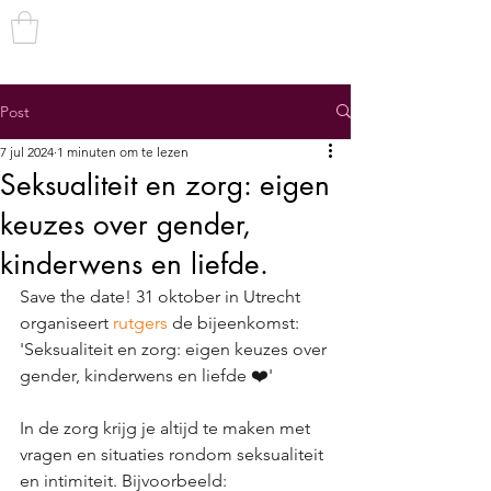
TRANS
TOEGANKELIJK
Post
7 jul 2024
1 minuten om te lezen
Seksualiteit en zorg: eigen
keuzes over gender,
kinderwens en liefde.
Save the date! 31 oktober in Utrecht 
organiseert 
rutgers
 de bijeenkomst: 
'Seksualiteit en zorg: eigen keuzes over 
gender, kinderwens en liefde ❤️'
In de zorg krijg je altijd te maken met 
vragen en situaties rondom seksualiteit 
en intimiteit. Bijvoorbeeld: