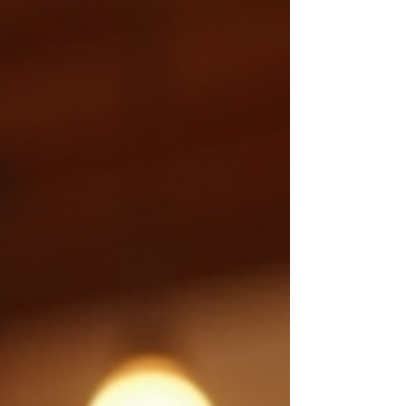
voor lhbtiqa+ personen? Van ontmoeting
naar samenwerking De Regenboogalliantie
ontstond vanuit bijeenkomsten die COC
Midden-