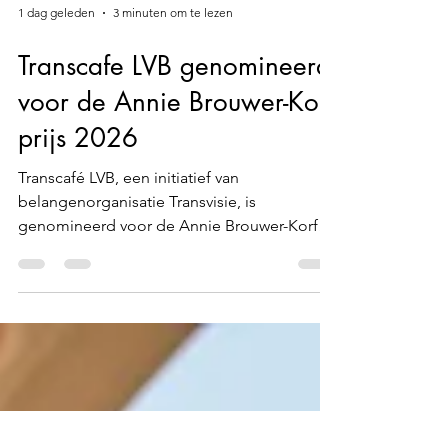
1 dag geleden
3 minuten om te lezen
Transcafe LVB genomineerd
voor de Annie Brouwer-Korf
prijs 2026
Transcafé LVB, een initiatief van
belangenorganisatie Transvisie, is
genomineerd voor de Annie Brouwer-Korf
prijs 2026. Dit is een belangrijke erkenning
voor het werk dat zij doen voor mensen met
een licht verstandelijke beperking (LVB) die
transgendergevoelens ervaren. Het café
biedt een veilige plek waar deze groep
elkaar kan ontmoeten, ervaringen kan delen