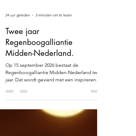
24 uur geleden
3 minuten om te lezen
Twee jaar
Regenboogalliantie
Midden-Nederland.
Op 15 september 2026 bestaat de
Regenboogalliantie Midden-Nederland twee
jaar. Dat wordt gevierd met een inspirerende
en kleurrijke middag in Huis ter Heide.
Tegelijkertijd is de bijeenkomst een moment
om terug te kijken: wat heeft de
samenwerking tot nu toe opgeleverd? En
vooral: welke stappen zijn nog nodig om de
gehandicaptenzorg inclusiever te maken