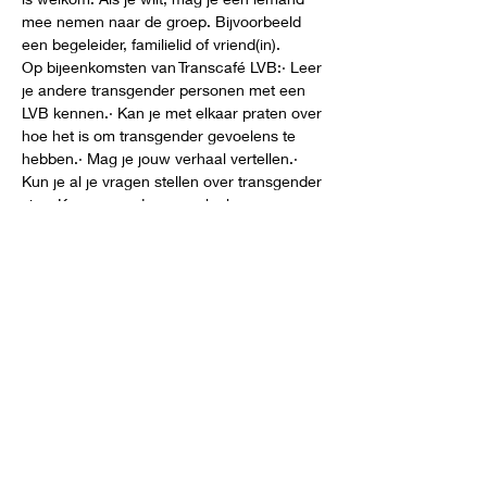
mee nemen naar de groep. Bijvoorbeeld 
een begeleider, familielid of vriend(in).
Op bijeenkomsten van Transcafé LVB:· Leer 
je andere transgender personen met een 
LVB kennen.· Kan je met elkaar praten over 
hoe het is om transgender gevoelens te 
hebben.· Mag je jouw verhaal vertellen.· 
Kun je al je vragen stellen over transgender 
zijn.· Kan je meedoen aan leuke 
activiteiten. 
Bijeenkomsten in 2025
Zaterdag 8 februari – Bijeenkomst bij Ipse 
de Brugge in Delft
Meer weergeven
Deel dit evenement