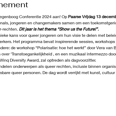
enement
Regenboog Conferentie 2024 aan! Op 
Paarse Vrijdag 13 decem
onals, jongeren en changemakers samen om een toekomstgerich
r-rechten. 
Dit jaar is het thema “Show us the Future!”.
nieke kans voor queer jongeren om hun visie te delen met bele
erkers. Het programma bevat inspirerende sessies, workshops 
ere: de workshop “Polarisatie: hoe het werkt” door Vera van Ber
over ‘Transtoegankelijkheid , en een muzikaal intermezzo door
inq Diversity Award, zal optreden als dagvoorzitter.
elen onderwerpen als queer rechten, inclusie binnen organisa
sbare queer personen. De dag wordt verrijkt met kunst, cultuur 