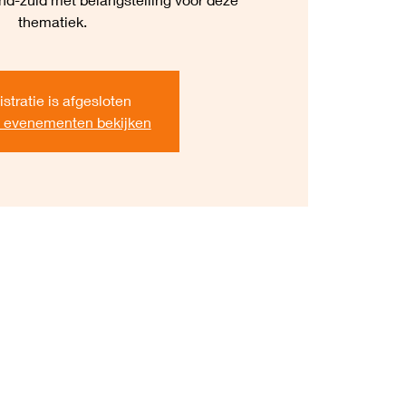
thematiek.
stratie is afgesloten
 evenementen bekijken