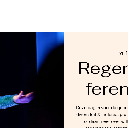
K
MATERIALEN
SCHOLING
AGENDA
CON
vr 
Rege
fere
Deze dag is voor de quee
diversiteit & inclusie, p
of daar meer over wil
iedereen in Gelderla