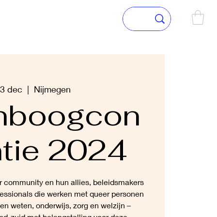
TACT
13 dec
  |  
Nijmegen
nboogcon
ntie 2024
r community en hun allies, beleidsmakers
rofessionals die werken met queer personen
len weten, onderwijs, zorg en welzijn –
nd-zuid met belangstelling voor deze