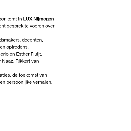
ber
 komt in 
LUX Nijmegen
t gesprek te voeren over 
idsmakers, docenten, 
en optredens. 
lo en Esther Fluijt, 
 Naaz. Rikkert van 
ties, de toekomst van 
en persoonlijke verhalen.